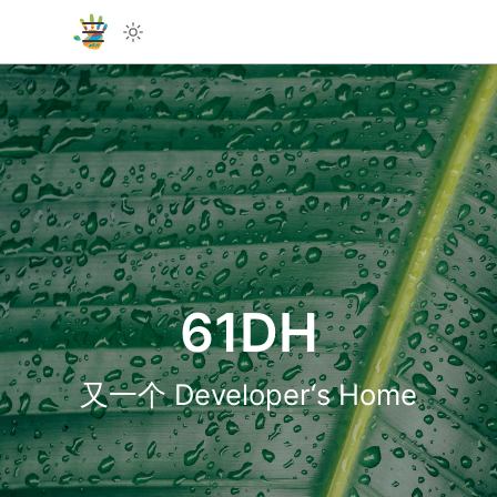
61DH
又一个 Developer‘s Home